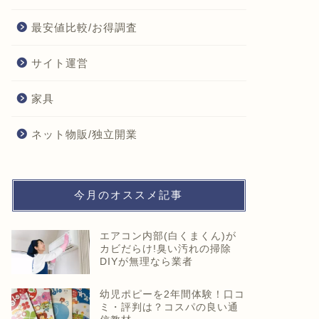
最安値比較/お得調査
サイト運営
家具
ネット物販/独立開業
今月のオススメ記事
エアコン内部(白くまくん)が
カビだらけ!臭い汚れの掃除
DIYが無理なら業者
幼児ポピーを2年間体験！口コ
ミ・評判は？コスパの良い通