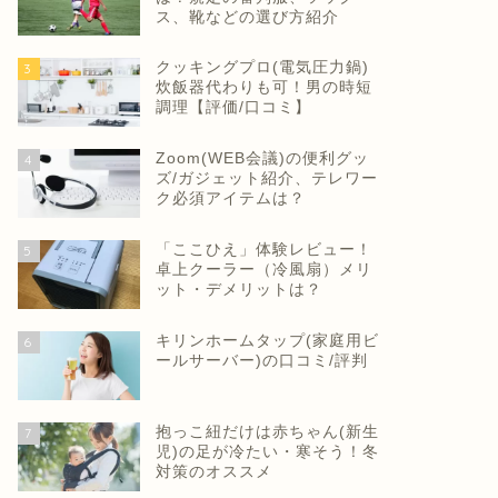
ス、靴などの選び方紹介
クッキングプロ(電気圧力鍋)
3
炊飯器代わりも可！男の時短
調理【評価/口コミ】
Zoom(WEB会議)の便利グッ
4
ズ/ガジェット紹介、テレワー
ク必須アイテムは？
「ここひえ」体験レビュー！
5
卓上クーラー（冷風扇）メリ
ット・デメリットは？
キリンホームタップ(家庭用ビ
6
ールサーバー)の口コミ/評判
抱っこ紐だけは赤ちゃん(新生
7
児)の足が冷たい・寒そう！冬
対策のオススメ