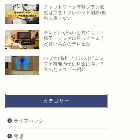
チャットワーク有料プラン変
8
更は注意！クレジット削除/無
料に戻せない
テレビ台が低いと見にくい！
9
椅子・ソファに座ってちょう
ど良い高さのテレビ台
ハプナ(品川プリンス)ビュッ
10
フェ料理の子供料金は高い？
食べたメニュー紹介
カテゴリー
ライフハック
育児