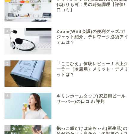
代わりも可！男の時短調理【評価/
口コミ】
4
Zoom(WEB会議)の便利グッズ/ガ
ジェット紹介、テレワーク必須アイ
テムは？
5
「ここひえ」体験レビュー！卓上ク
ーラー（冷風扇）メリット・デメリ
ットは？
6
キリンホームタップ(家庭用ビール
サーバー)の口コミ/評判
7
抱っこ紐だけは赤ちゃん(新生児)の
足が冷たい・寒そう！冬対策のオス