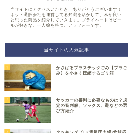
当サイトにアクセスいただき、ありがとうございます！
ネット通販会社を運営してる知識を活かして、私が良い
と思った商品を紹介していきます。プライベートはビー
ルが好きな、一人娘を持つ、アラフォーです。
当サイトの人気記事
1
かさばるプラスチックごみ【プラご
み】を小さく圧縮するゴミ箱
2
サッカーの審判に必要なものは？規
定の審判服、ソックス、靴などの選
び方紹介
3
クッキングプロ(電気圧力鍋)炊飯器