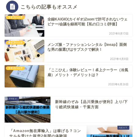
こちらの記事もオススメ
ライフハック
全録KAIGIO(カイギオ)Zoomで許可されないウェ
ビナー/会議を録画可能【私の口コミ/評価】
2021年8月13日
ライフハック
メンズ服・ファッションレンタル【leeap】面倒
な男の服選びはサブスクで解決！
2021年4月8日
ライフハック
「ここひえ」体験レビュー！卓上クーラー（冷風
扇）メリット・デメリットは？
2020年6月26日
新幹線のぞみ【品川乗換が便利】上り/下
り総武快速線・千葉方面
「Amazon無在庫輸入」は稼げる？コン
サルを受けた販売2年間の体験談