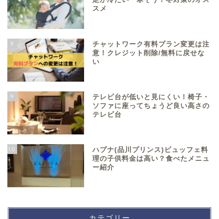
スメ
8
チャットワーク有料プラン変更は注
意！クレジット削除/無料に戻せな
い
9
テレビ台が低いと見にくい！椅子・
ソファに座ってちょうど良い高さの
テレビ台
10
ハプナ(品川プリンス)ビュッフェ料
理の子供料金は高い？食べたメニュ
ー紹介
カテゴリー