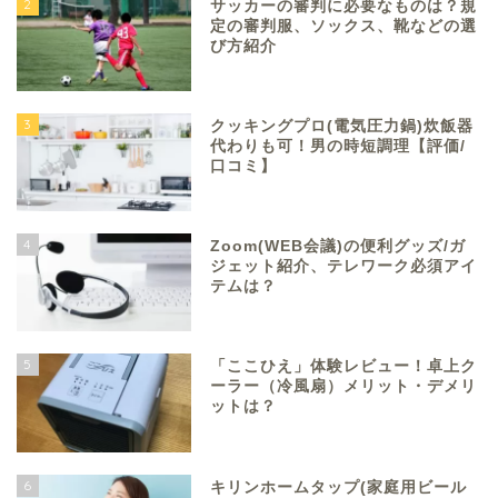
2
サッカーの審判に必要なものは？規
定の審判服、ソックス、靴などの選
び方紹介
3
クッキングプロ(電気圧力鍋)炊飯器
代わりも可！男の時短調理【評価/
口コミ】
4
Zoom(WEB会議)の便利グッズ/ガ
ジェット紹介、テレワーク必須アイ
テムは？
5
「ここひえ」体験レビュー！卓上ク
ーラー（冷風扇）メリット・デメリ
ットは？
6
キリンホームタップ(家庭用ビール