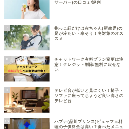
サーバー)の口コミ/評判
7
抱っこ紐だけは赤ちゃん(新生児)の
足が冷たい・寒そう！冬対策のオス
スメ
8
チャットワーク有料プラン変更は注
意！クレジット削除/無料に戻せな
い
9
テレビ台が低いと見にくい！椅子・
ソファに座ってちょうど良い高さの
テレビ台
10
ハプナ(品川プリンス)ビュッフェ料
理の子供料金は高い？食べたメニュ