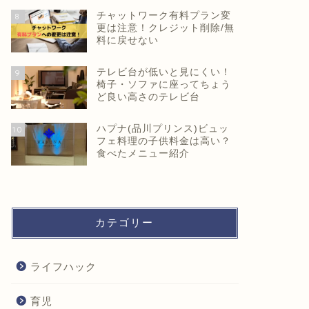
チャットワーク有料プラン変
8
更は注意！クレジット削除/無
料に戻せない
テレビ台が低いと見にくい！
9
椅子・ソファに座ってちょう
ど良い高さのテレビ台
ハプナ(品川プリンス)ビュッ
10
フェ料理の子供料金は高い？
食べたメニュー紹介
カテゴリー
ライフハック
育児