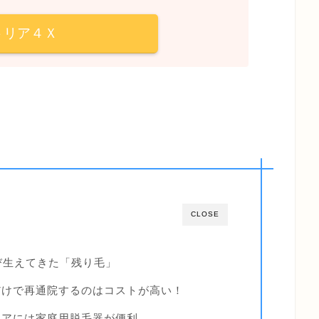
トリア４Ｘ
CLOSE
び生えてきた「残り毛」
だけで再通院するのはコストが高い！
ケアには家庭用脱毛器が便利