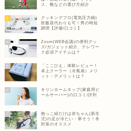
ス、靴などの選び方紹介
クッキングプロ(電気圧力鍋)
3
炊飯器代わりも可！男の時短
調理【評価/口コミ】
Zoom(WEB会議)の便利グッ
4
ズ/ガジェット紹介、テレワー
ク必須アイテムは？
「ここひえ」体験レビュー！
5
卓上クーラー（冷風扇）メリ
ット・デメリットは？
キリンホームタップ(家庭用ビ
6
ールサーバー)の口コミ/評判
抱っこ紐だけは赤ちゃん(新生
7
児)の足が冷たい・寒そう！冬
対策のオススメ