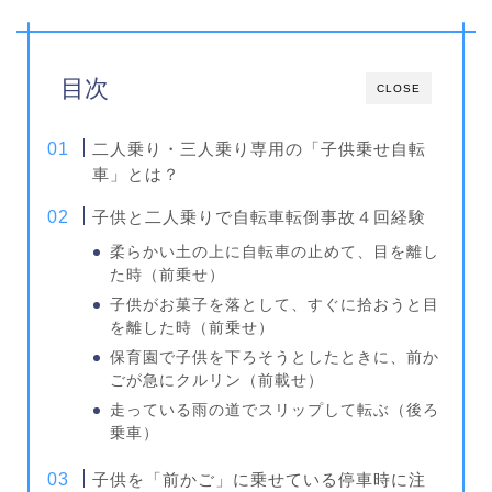
目次
CLOSE
二人乗り・三人乗り専用の「子供乗せ自転
車」とは？
子供と二人乗りで自転車転倒事故４回経験
柔らかい土の上に自転車の止めて、目を離し
た時（前乗せ）
子供がお菓子を落として、すぐに拾おうと目
を離した時（前乗せ）
保育園で子供を下ろそうとしたときに、前か
ごが急にクルリン（前載せ）
走っている雨の道でスリップして転ぶ（後ろ
乗車）
子供を「前かご」に乗せている停車時に注