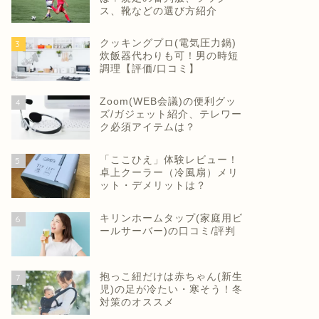
ス、靴などの選び方紹介
クッキングプロ(電気圧力鍋)
3
炊飯器代わりも可！男の時短
調理【評価/口コミ】
Zoom(WEB会議)の便利グッ
4
ズ/ガジェット紹介、テレワー
ク必須アイテムは？
「ここひえ」体験レビュー！
5
卓上クーラー（冷風扇）メリ
ット・デメリットは？
キリンホームタップ(家庭用ビ
6
ールサーバー)の口コミ/評判
抱っこ紐だけは赤ちゃん(新生
7
児)の足が冷たい・寒そう！冬
対策のオススメ