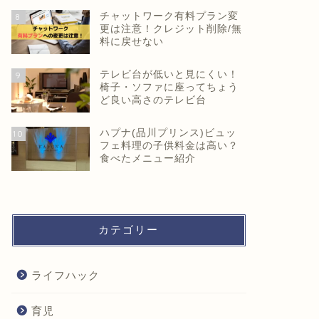
チャットワーク有料プラン変
8
更は注意！クレジット削除/無
料に戻せない
テレビ台が低いと見にくい！
9
椅子・ソファに座ってちょう
ど良い高さのテレビ台
ハプナ(品川プリンス)ビュッ
10
フェ料理の子供料金は高い？
食べたメニュー紹介
カテゴリー
ライフハック
育児