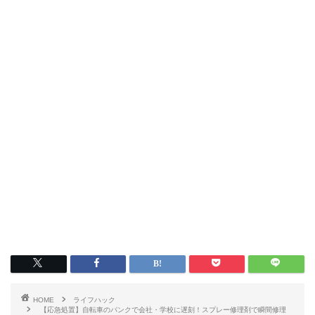
HOME
ライフハック
【応急処置】自転車のパンクで会社・学校に遅刻！スプレー修理剤で瞬間修理