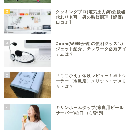
3
クッキングプロ(電気圧力鍋)炊飯器
代わりも可！男の時短調理【評価/
口コミ】
4
Zoom(WEB会議)の便利グッズ/ガ
ジェット紹介、テレワーク必須アイ
テムは？
5
「ここひえ」体験レビュー！卓上ク
ーラー（冷風扇）メリット・デメリ
ットは？
6
キリンホームタップ(家庭用ビール
サーバー)の口コミ/評判