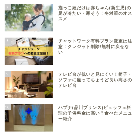
7
抱っこ紐だけは赤ちゃん(新生児)の
足が冷たい・寒そう！冬対策のオス
スメ
8
チャットワーク有料プラン変更は注
意！クレジット削除/無料に戻せな
い
9
テレビ台が低いと見にくい！椅子・
ソファに座ってちょうど良い高さの
テレビ台
10
ハプナ(品川プリンス)ビュッフェ料
理の子供料金は高い？食べたメニュ
ー紹介